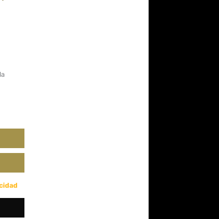
da
acidad