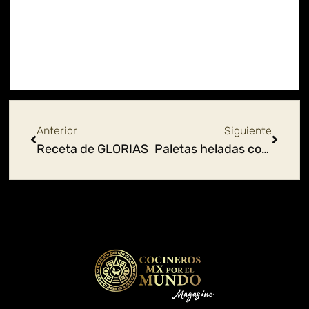
Ant
Siguie
Anterior
Siguiente
Receta de GLORIAS
Paletas heladas con frutas naturales