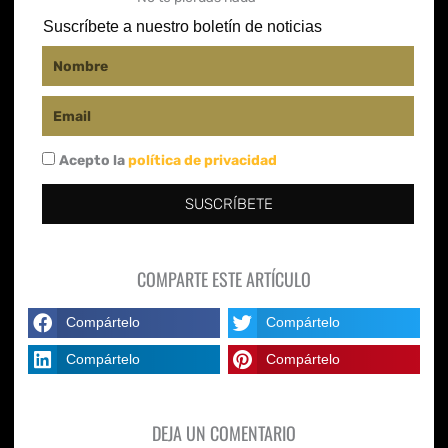
f
Suscríbete a nuestro boletín de noticias
Nombre
Email
Acepto la
política de privacidad
SUSCRÍBETE
COMPARTE ESTE ARTÍCULO
Compártelo
Compártelo
Compártelo
Compártelo
DEJA UN COMENTARIO