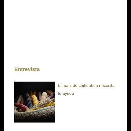
Entrevista
El maíz de chihuahua necesita
tu ayuda
F
I
Y
P
L
a
n
o
i
i