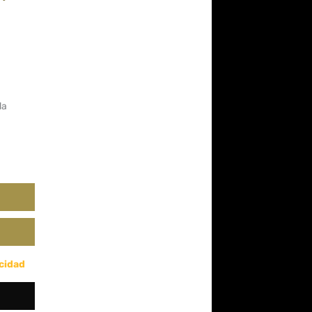
da
acidad