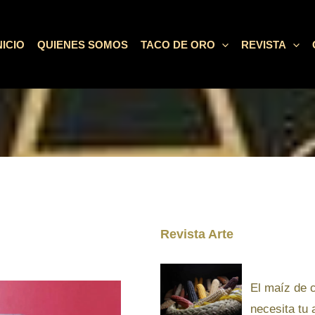
NICIO
QUIENES SOMOS
TACO DE ORO
REVISTA
Revista Arte
El maíz de 
necesita tu