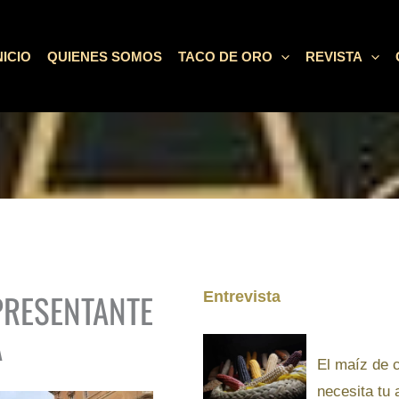
NICIO
QUIENES SOMOS
TACO DE ORO
REVISTA
PRESENTANTE
Entrevista
A
El maíz de 
necesita tu