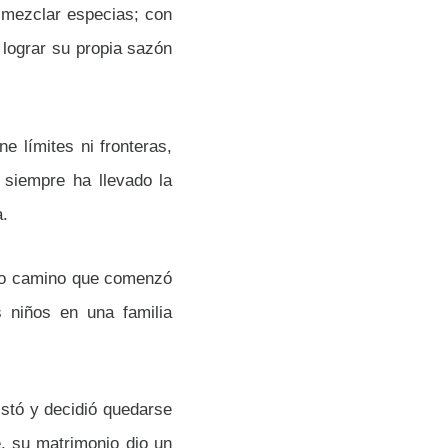
 mezclar especias; con
 lograr su propia sazón
e límites ni fronteras,
 siempre ha llevado la
a.
go camino que comenzó
s niños en una familia
istó y decidió quedarse
e, su matrimonio dio un