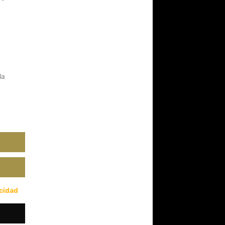
da
acidad