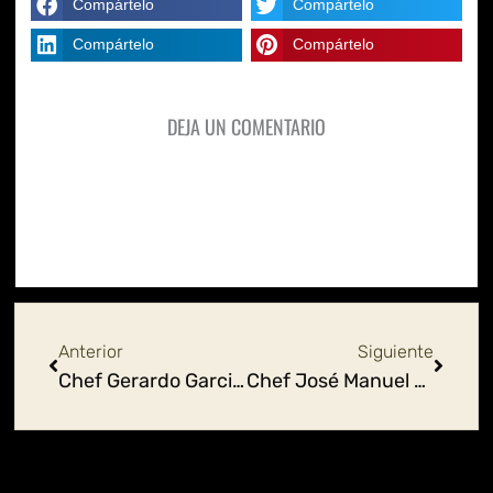
Compártelo
Compártelo
Compártelo
Compártelo
DEJA UN COMENTARIO
Ant
Siguie
Anterior
Siguiente
Chef Gerardo Garcia Garcia
Chef José Manuel Cruz