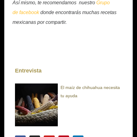
Así mismo, te recomendamos nuestro
Grupo
de facebook
donde encontrarás muchas recetas
mexicanas por compartir.
Entrevista
El maíz de chihuahua necesita
tu ayuda
F
I
Y
P
L
a
n
o
i
i