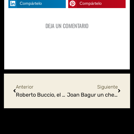
Compártelo
Compártelo
DEJA UN COMENTARIO
Ant
Siguie
Anterior
Siguiente
Roberto Buccio, el arte de enseñar los secretos de la gastronomía mexicana
Joan Bagur un chef español muy mexicano