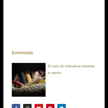
Entrevista
El maíz de chihuahua necesita
tu ayuda
F
I
Y
P
L
a
n
o
i
i
c
s
u
n
n