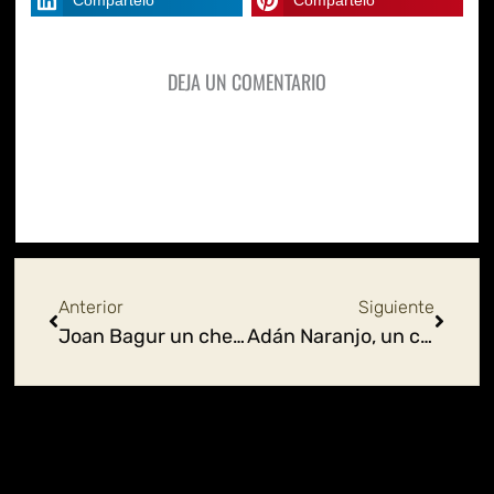
DEJA UN COMENTARIO
Ant
Siguie
Anterior
Siguiente
Joan Bagur un chef español muy mexicano
Adán Naranjo, un chef que cuenta historias de Acapulco en sus platillos