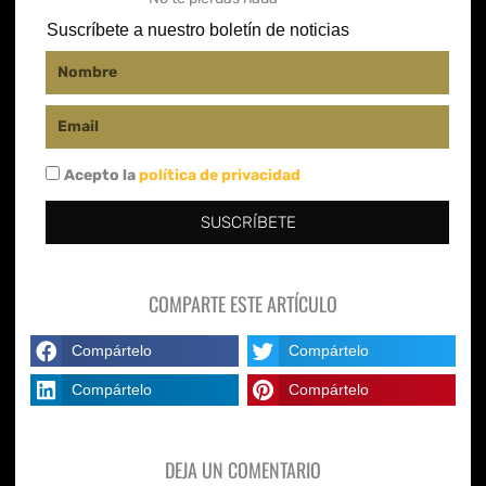
f
Suscríbete a nuestro boletín de noticias
Nombre
Email
Acepto la
política de privacidad
SUSCRÍBETE
COMPARTE ESTE ARTÍCULO
Compártelo
Compártelo
Compártelo
Compártelo
DEJA UN COMENTARIO