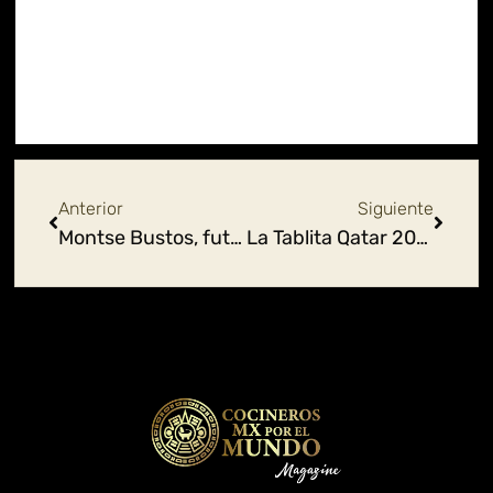
Ant
Siguie
Anterior
Siguiente
Montse Bustos, futbol solidario
La Tablita Qatar 2022