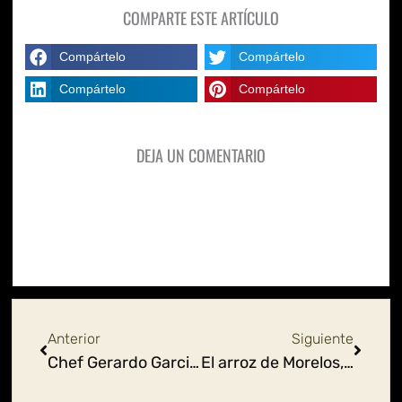
COMPARTE ESTE ARTÍCULO
Compártelo
Compártelo
Compártelo
Compártelo
DEJA UN COMENTARIO
Ant
Siguie
Anterior
Siguiente
Chef Gerardo Garcia, lleva el amor por los tacos a Rusia
El arroz de Morelos, rumbo a la denominación de origen