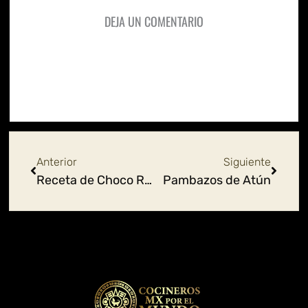
DEJA UN COMENTARIO
Ant
Siguie
Anterior
Siguiente
Receta de Choco Roles fáciles
Pambazos de Atún