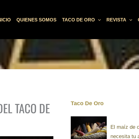
NICIO
QUIENES SOMOS
TACO DE ORO
REVISTA
EL TACO DE
Taco De Oro
El maíz de 
necesita tu