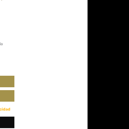
da
acidad