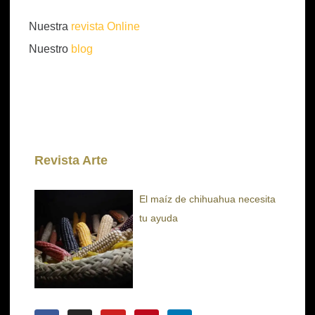
Nuestra
revista Online
Nuestro
blog
Revista Arte
El maíz de chihuahua necesita
tu ayuda
F
I
Y
P
L
a
n
o
i
i