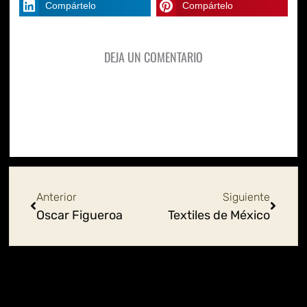
Compártelo
Compártelo
DEJA UN COMENTARIO
Ant
Siguie
Anterior
Siguiente
Oscar Figueroa
Textiles de México