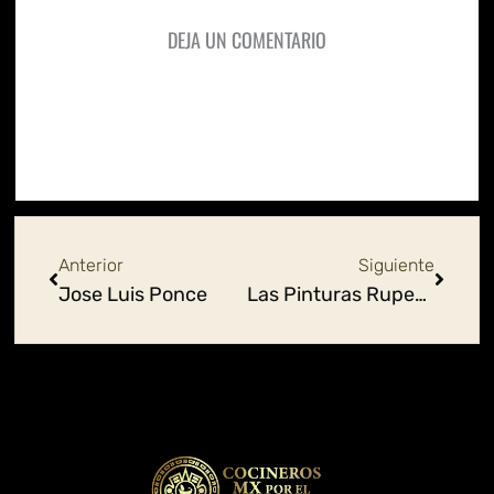
DEJA UN COMENTARIO
Ant
Siguie
Anterior
Siguiente
Jose Luis Ponce
Las Pinturas Rupestres en México