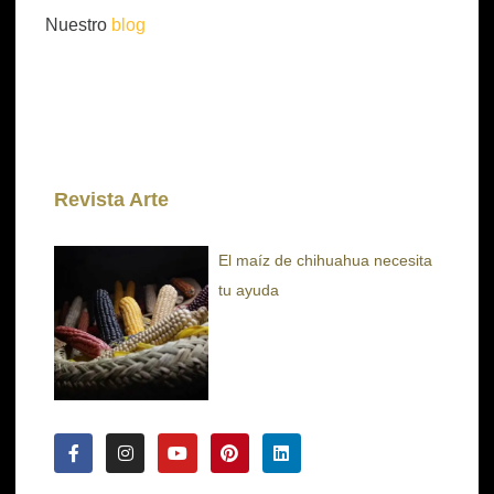
Nuestro
blog
Revista Arte
El maíz de chihuahua necesita
tu ayuda
F
I
Y
P
L
a
n
o
i
i
c
s
u
n
n
e
t
t
t
k
b
a
u
e
e