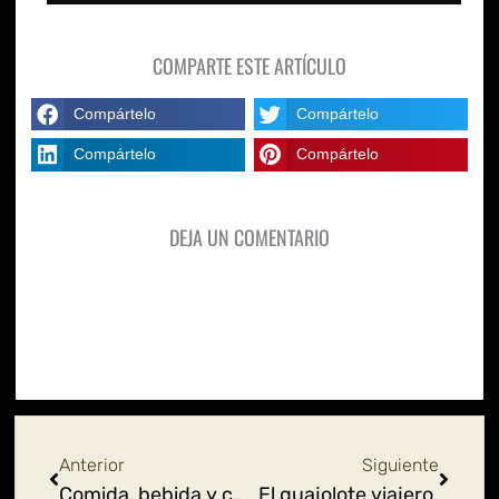
COMPARTE ESTE ARTÍCULO
Compártelo
Compártelo
Compártelo
Compártelo
DEJA UN COMENTARIO
Ant
Siguie
Anterior
Siguiente
Comida, bebida y canciones para el Día de Muertos.
El guajolote viajero.