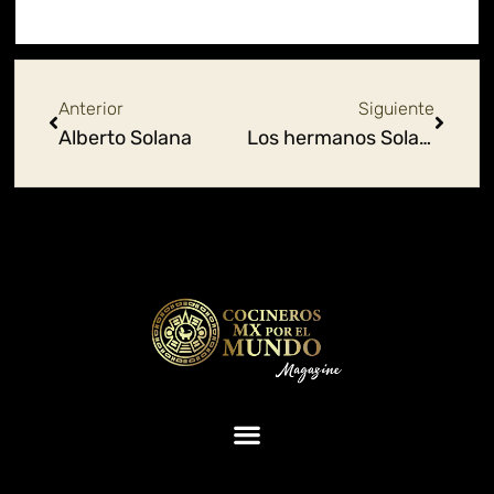
Ant
Siguie
Anterior
Siguiente
Alberto Solana
Los hermanos Solana Barrio