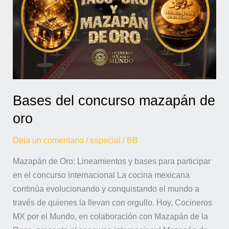
de
oro
Bases del concurso mazapán de
oro
Deja un comentario
/
especial
/
BB
Mazapán de Oro: Lineamientos y bases para participar
en el concurso internacional La cocina mexicana
continúa evolucionando y conquistando el mundo a
través de quienes la llevan con orgullo. Hoy, Cocineros
MX por el Mundo, en colaboración con Mazapán de la