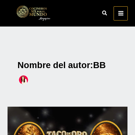
Ir
al
contenido
Nombre del autor:BB
Bases
del
concurso
mazapán