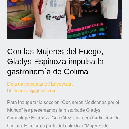
de
Colima
Con las Mujeres del Fuego,
Gladys Espinoza impulsa la
gastronomía de Colima
Deja un comentario
/
Entrevista
/
bb.finanzas@gmail.com
Para inaugurar la sección “Cocineras Mexicanas por el
Mundo” les presentamos la historia de Gladys
Guadalupe Espinoza González, cocinera tradicional de
Colima. Ella forma parte del colectivo “Mujeres del