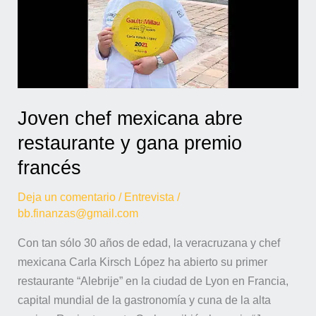
y
gana
premio
francés
Joven chef mexicana abre
restaurante y gana premio
francés
Deja un comentario
/
Entrevista
/
bb.finanzas@gmail.com
Con tan sólo 30 años de edad, la veracruzana y chef
mexicana Carla Kirsch López ha abierto su primer
restaurante “Alebrije” en la ciudad de Lyon en Francia,
capital mundial de la gastronomía y cuna de la alta