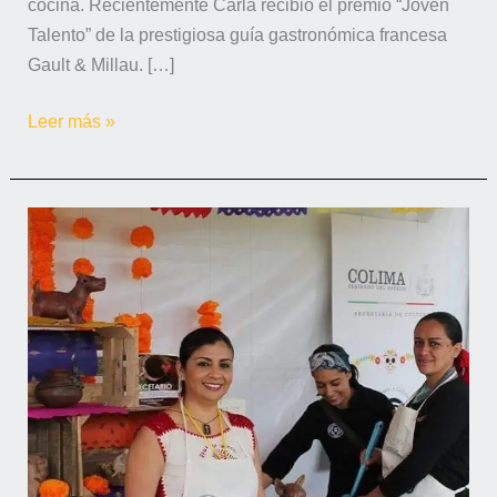
cocina. Recientemente Carla recibió el premio “Joven
Talento” de la prestigiosa guía gastronómica francesa
Gault & Millau. […]
Leer más »
Con
las
Mujeres
del
Fuego,
Gladys
Espinoza
impulsa
la
gastronomía