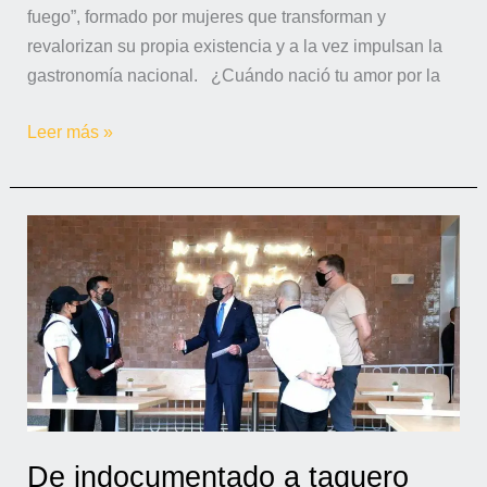
fuego”, formado por mujeres que transforman y
revalorizan su propia existencia y a la vez impulsan la
gastronomía nacional. ¿Cuándo nació tu amor por la
Leer más »
De
indocumentado
a
taquero
preferido
del
presidente
de
los
De indocumentado a taquero