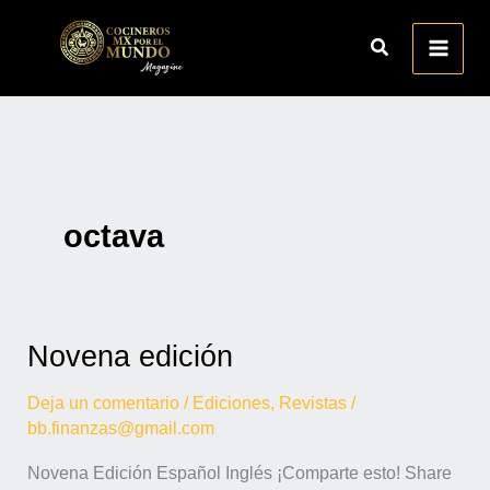
Ir
al
contenido
octava
Novena edición
Novena
edición
Deja un comentario
/
Ediciones
,
Revistas
/
bb.finanzas@gmail.com
Novena Edición Español Inglés ¡Comparte esto! Share