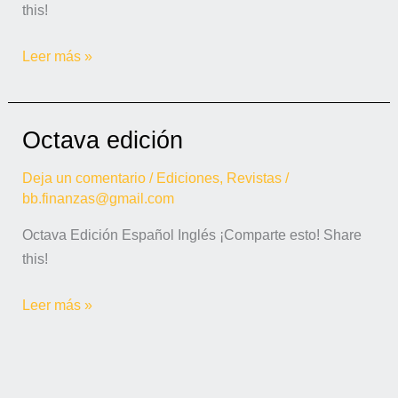
this!
Leer más »
Octava edición
Octava
edición
Deja un comentario
/
Ediciones
,
Revistas
/
bb.finanzas@gmail.com
Octava Edición Español Inglés ¡Comparte esto! Share
this!
Leer más »